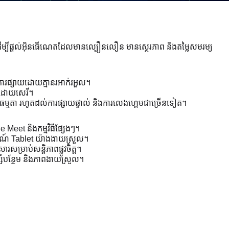
ើងដើម្បីផ្តល់អ៊ិនធើណេតដែលមានល្បឿនលឿន មានស្ថេរភាព និងតម្លៃសមរម្យ
ផ្សាយដោយគ្មានរអាក់រអួល។
ាស់ដោយសេរី។
មតា រហូតដល់ការផ្សាយផ្ទាល់ និងការលេងហ្គេមជាច្រើនទៀត។
 Meet និងកម្មវិធីផ្សែងៗ។
ងឧបករណ៍ Tablet យ៉ាងងាយស្រួល។
ម្រាប់សន្តិភាពផ្លូវចិត្ត។
្សំបន្ថែម និងភាពងាយស្រួល។