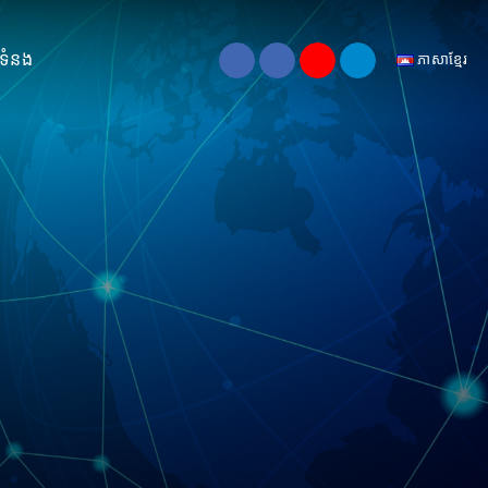
់ទំនង
ភាសាខ្មែរ