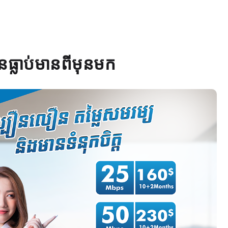
លាប់មានពីមុនមក