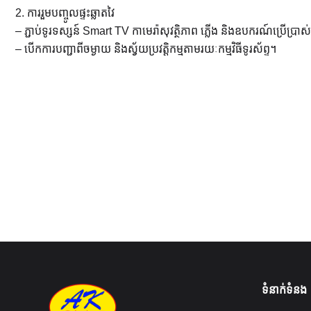
2. ការរួមបញ្ចូលផ្ទះឆ្លាតវៃ
– ភ្ជាប់ទូរទស្សន៍ Smart TV កាមេរ៉ាសុវត្ថិភាព ភ្លើង និងឧបករណ៍ប្រើប្រ
– បើកការបញ្ជាពីចម្ងាយ និងស្វ័យប្រវត្តិកម្មតាមរយៈកម្មវិធីទូរស័ព្ទ។
ទំនាក់ទំនង