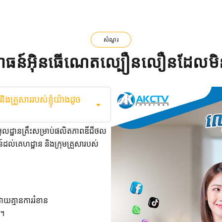
សំណួរ
ធន៍អ៊ិនធើណេតល្បឿនលឿនដែលមិនធ្
គ្រួសាររបស់ខ្ញុំយ៉ាងដូច
ាមូលដ្ឋានគ្រឹះសម្រាប់ផលិតភាពឌីជីថល
ដល់គេហដ្ឋាន និងក្រុមគ្រួសារបស់
យគ្មានការរំខាន
រ។