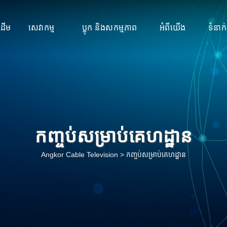
រដើម
សេវាកម្ម
ប្លុក និងសកម្មភាព
អំពីយើង
ទំនាក
កញ្ចប់សម្រាប់គេហដ្ឋាន
Angkor Cable Television
>
កញ្ចប់សម្រាប់គេហដ្ឋាន