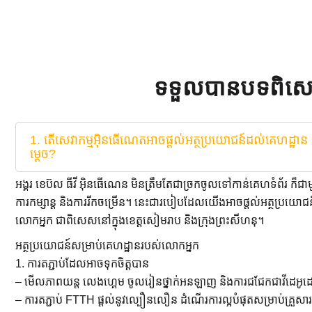
ទទួលបានបទពិសោ
1. តើសេវាកម្មអ៊ិនធើណេតអាចផ្តល់អត្ថប្រយោជន៍ដល់គេហដ្ឋាន និង
ម្តេច?
អង្គរ ខេប៊ល ធីវី អ៊ិនធើណេន ​មិនត្រឹមតែជាច្រកចូលទៅកាន់គេហទំព័រ ក៏ជ
ការកម្សាន្ត និងការរីកចម្រើន។ នេះជារបៀបដែលយើងអាចផ្តល់អត្ថប្រយោជន៍
លោកអ្នក ជាពិសេសនៅក្នុងខេត្តសៀមរាប និងក្រុងព្រះសីហនុ។
អត្ថប្រយោជន៍សម្រាប់គេហដ្ឋានរបស់លោកអ្នក
1. ការតភ្ជាប់ដែលអាចទុកចិត្តបាន
– មើលភាពយន្ត លេងហ្គេម ចូលរៀនថ្នាក់អនឡាញ និងការជជែកជាវីដេអូដោ
– ការតភ្ជាប់ FTTH ផ្តល់នូវល្បឿនលឿន ដំណើរការល្អបំផុតសម្រាប់គ្រួសា