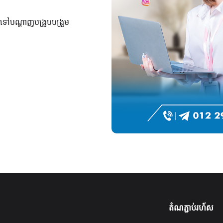
ាស់ទៅបណ្តាញបង្រួបបង្រួម
តំណភ្ជាប់រហ័ស