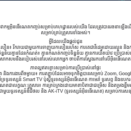
មួយនឹងសេវាកម្មអ៊ិនធើណេតកញ្ចប់សម្រាប់គេហដ្ឋានរបស់យើង ដែលត្រូវបានរចនាឡ
សម្រាប់គ្រប់គ្រួសារទាំងអស់។
អ្វីដែលយើងផ្តល់ជូន
លឿន៖ រីករាយជាមួយការទាញយកលឿនរហ័ស ការតេជាវីដេអូដោយរលូន និងការ
ន្នន័យគ្មានដែនកំណត់៖ គ្មានកំណត់កញ្ចប់ទិន្នន័យ គ្មានការយឺតយ៉ាវ ប្រើប្រ
សាកសមនឹងរបៀបរស់នៅរបស់លោកអ្នក ចាប់ពីការស្វែងរកនៅលើអ៊ិនធើណេតធម្
ភាពល្អឥតខ្ចោះសម្រាប់ការប្រើប្រាស់នៅផ្ទះ
 និងការងារពីចម្ងាយ៖ ការតភ្ជាប់ដែលអាចទុកចិត្តបានសម្រាប់ Zoom, Google
៖ គាំទ្រទូរទស្សន៍ Smart TV ប៉ុស្តិ៍ទូរទស្សន៍អ៊ិនធើណេត កាមេរ៉ា ទូរសព្ទ និ
តជាលក្ខណៈគ្រួសារ៖ ការគ្រប់គ្រងដោយមាតាបិតាជាជម្រើស និងតម្រងខ្លឹមសារស
លជាមួយទូរទស្សន៍ឌីជីថល និង AK-iTV (ទូរទស្សន៍អ៊ិនធើណេត) សម្រាប់ការសន