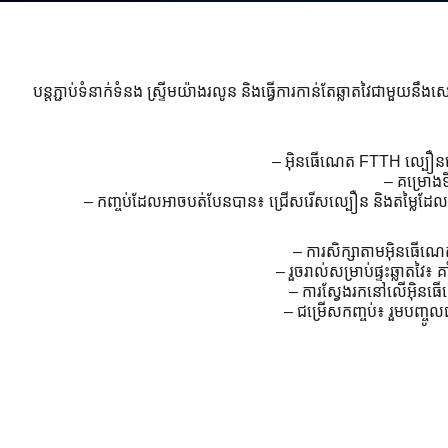
បន្តភ្ជាប់ទំនាក់ទំនង ស្ទ្រីមយ៉ាងរលូន និងធ្វើការកាន់តែឆ្លាតវៃជា
– អ៊ិនធើណេត FTTH ល្បឿន
– គម្រោងទិ
– កញ្ចប់ដែលអាចបត់បែនបាន៖ ជ្រើសរើសល្បឿន និងតម្លៃដែល
– ការសិក្សាតាមអ៊ិនធើណេត
– រួចរាល់សម្រាប់ផ្ទះឆ្លាតវៃ
– ការស្វែងរកនៅលើអ៊ិនធើណេ
– ជម្រើសកញ្ចប់៖ រួមបញ្ចូ