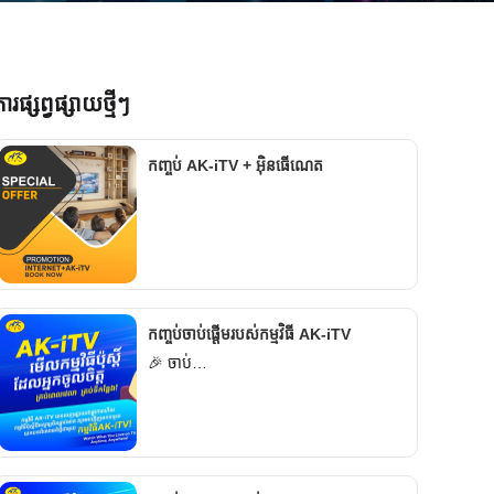
ារផ្សព្វផ្សាយថ្មីៗ
កញ្ចប់ AK-iTV + អ៊ិនធើណេត
កញ្ចប់ចាប់ផ្តើមរបស់កម្មវិធី AK-iTV
🎉 ចាប់…