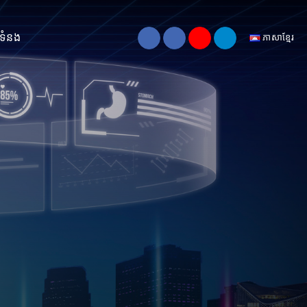
់ទំនង
ភាសាខ្មែរ