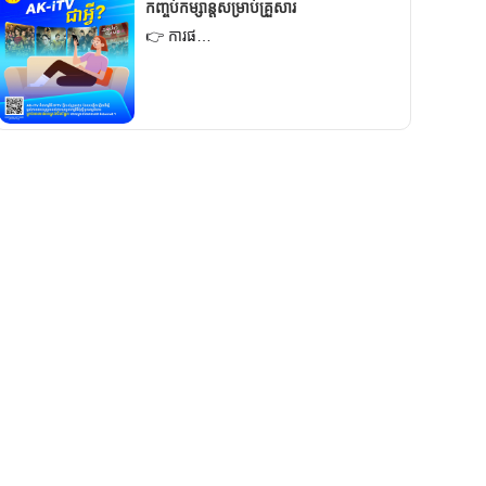
កញ្ចប់កម្សាន្តសម្រាប់គ្រួសារ
👉 ការផ…