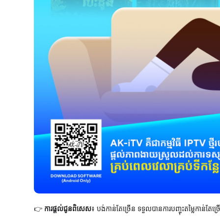
👉
ការផ្តល់ជូនពិសេស
៖ បង់កាន់តែច្រើន ទទួលបានការបញ្ចុះតម្លៃកាន់តែច្រ