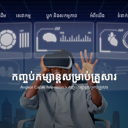
រដើម
សេវាកម្ម
ប្លុក និងសកម្មភាព
អំពីយើង
ទំនាក
កញ្ចប់កម្សាន្តសម្រាប់គ្រួសារ
Angkor Cable Television
>
កញ្ចប់កម្សាន្តសម្រាប់គ្រួសារ