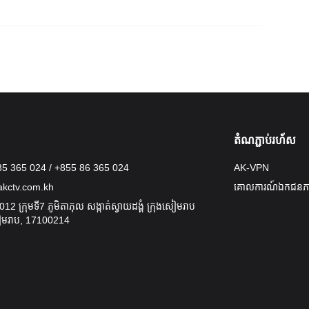
តំណភ្ជាប់រហ័ស
5 365 024 / +855 86 365 024
AK-VPN
akctv.com.kh
គោលការណ៍ឯកជនភ
012 ក្រុមទី7 ភូមិតាភុល សង្កាត់ស្វាយដង្គំ ក្រុងសៀមរាប
ៀមរាប, 17100214