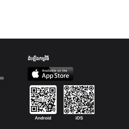
ដំឡើងកម្មវិធី
ាព
Android
iOS