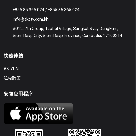
+855 85 365 024 / +855 86 365 024
info@akctv.com.kh
#012, 7th Group, Taphul Village, Sangkat Svay Dangkum,
Siem Reap City, Siem Reap Province, Cambodia, 17100214.
快速連結
AK-VPN
私权政策
安装应用程序