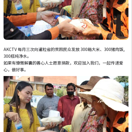
AKCTV 每月三次向暹粒省的贫困民众发放 300箱大米、300猪肉饭,
300瓶纯净水。
如果有慷慨解囊的善心人士愿意捐款，欢迎加入我们，一起传递爱
心，做好事。