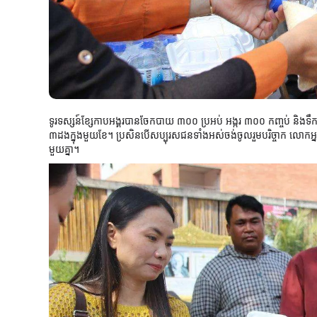
ទូរទស្សន៍ខ្សែកាបអង្គរបានចែកបាយ ៣០០ ប្រអប់ អង្ករ ៣០០ កញ្ចប់ និងទឹ
៣ដងក្នុងមួយខែ។ ប្រសិនបើសប្បុរសជនទាំងអស់ចង់ចូលរួមបរិច្ចាក លោកអ្នក
មួយគ្នា។