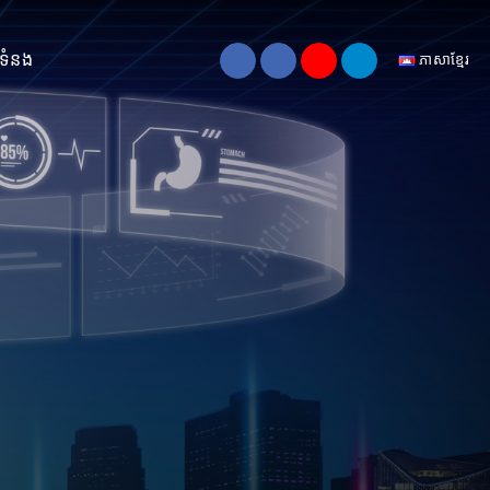
់ទំនង
ភាសាខ្មែរ