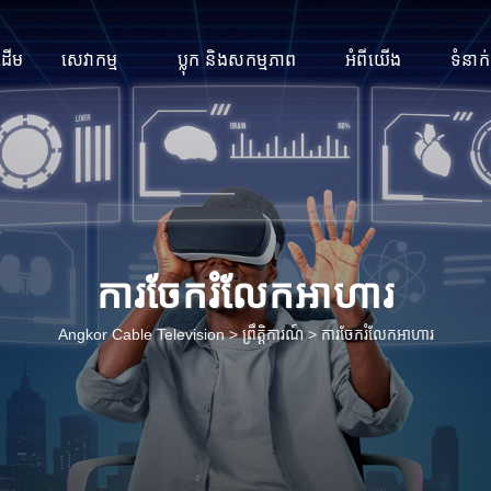
រដើម
សេវាកម្ម
ប្លុក និងសកម្មភាព
អំពីយើង
ទំនាក
ការចែករំលែកអាហារ
Angkor Cable Television
>
ព្រឹត្តិការណ៍
>
ការចែករំលែកអាហារ