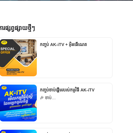
ារផ្សព្វផ្សាយថ្មីៗ
កញ្ចប់ AK-iTV + អ៊ិនធើណេត
កញ្ចប់ចាប់ផ្តើមរបស់កម្មវិធី AK-iTV
🎉 ចាប់…