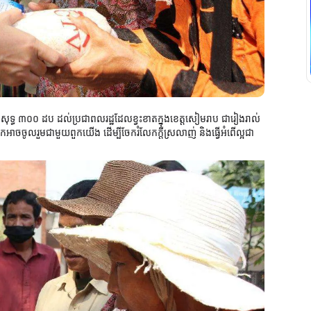
កសុទ្ធ ៣០០ ដប ដល់ប្រជាពលរដ្ឋដែលខ្វះខាតក្នុងខេត្តសៀមរាប ជារៀងរាល់
អាចចូលរួមជាមួយពួកយើង ដើម្បីចែករំលែកក្តីស្រលាញ់ និងធ្វើអំពើល្អជា