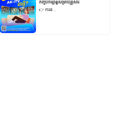
កញ្ចប់កម្សាន្តសម្រាប់គ្រួសារ
👉 ការផ…